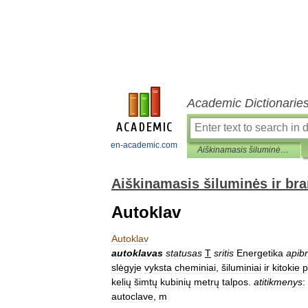
Academic Dictionarie
en-academic.com
Aiškinamasis šiluminės ir branduolinės technikos terminų žodynas
Aiškinamasis šiluminės ir br
Autoklav
Autoklav
autoklavas
statusas
T
sritis
Energetika
apibr
slėgyje
vyksta
cheminiai
,
šiluminiai
ir
kitokie
p
kelių
šimtų
kubinių
metrų
talpos
.
atitikmenys
:
autoclave
,
m