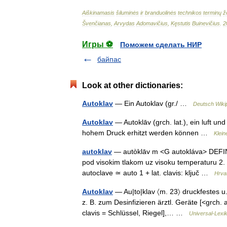
Aiškinamasis
šiluminės
ir
branduolinės
technikos
terminų
ž
Švenčianas
,
Arvydas
Adomavičius
,
Kęstutis
Buinevičius
.
2
Игры ⚽
Поможем сделать НИР
байпас
Look at other dictionaries:
Autoklav
— Ein Autoklav (gr./ …
Deutsch Wiki
Autoklav
— Autoklāv (grch. lat.), ein luft 
hohem Druck erhitzt werden können …
Klein
autoklav
— autòklāv m <G autokláva> DEFINI
pod visokim tlakom uz visoku temperaturu 2.
autoclave ≃ auto 1 + lat. clavis: ključ …
Hrvat
Autoklav
— Au|to|klav 〈m. 23〉 druckfestes u
z. B. zum Desinfizieren ärztl. Geräte [<grch. aut
clavis = Schlüssel, Riegel],… …
Universal-Lexi