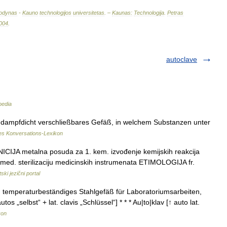
odynas
-
Kauno
technologijos
universitetas
. –
Kaunas:
Technologija
.
Petras
004
.
autoclave
pedia
und dampfdicht verschließbares Gefäß, in welchem Substanzen unter
es Konversations-Lexikon
CIJA metalna posuda za 1. kem. izvođenje kemijskih reakcija
 med. sterilizaciju medicinskih instrumenata ETIMOLOGIJA fr.
ski jezični portal
. temperaturbeständiges Stahlgefäß für Laboratoriumsarbeiten,
os „selbst“ + lat. clavis „Schlüssel“] * * * Au|to|klav [↑ auto lat.
kon