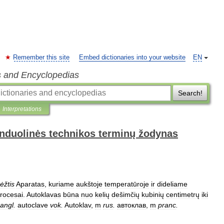
Remember this site
Embed dictionaries into your website
EN
s and Encyclopedias
Search!
Interpretations
anduolinės technikos terminų žodynas
ėžtis
Aparatas
,
kuriame
aukštoje
temperatūroje
ir
dideliame
rocesai
.
Autoklavas
būna
nuo
kelių
dešimčių
kubinių
centimetrų
iki
angl
.
autoclave
vok
.
Autoklav
,
m
rus
.
автоклав
,
m
pranc
.