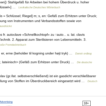
[ vən]〉 Stahlgefäß für Arbeiten bei hohem Überdruck u. hoher
chlüssel«] …
Lexikalische Deutsches Wörterbuch
lavis = Schlüssel; Riegel] m; s, en: Gefäß zum Erhitzen unter Druck;
chung von Instrumenten und Verbandsstoffen sowie von
hausdrücke
s fr. autoclave »Schnellkochtopf« zu ↑auto... u. lat. clavis
echnik. 2. Apparat zum Sterilisieren von Lebensmitteln. 3.
roße Fremdwörterbuch
, er, erne (beholder til kogning under højt tryk) …
Dansk ordbog
ch; lateinisch> (Gefäß zum Erhitzen unter Druck) …
Die deutsche
av (gr./lat. selbstverschließend) ist ein gasdicht verschließbarer
ndlung von Stoffen im Überdruckbereich eingesetzt wird …
Deutsch
Advertising
18+