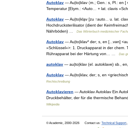
Autoklav
— Au|to|klav 〈m.; Gen.: s, Pl.: en 
Temperatur [Etym.: <Auto… + lat. clavis »S
Autoklav
— Au|to|kla̱v [zu ↑auto... u. lat. c
Hochdrucksterilisator (dient der Keimfreima
Nährböden) …
Das Wörterbuch medizinischer Fac
Autoklav
— Au|to|klav* der; s, en [...vən] <au
»Schlüssel«>: 1. Druckapparat in der chem. T
Rührapparat bei der Härtung von… …
Das g
autoklav
— au|to|klav (el. autoklave) sb., en
Autoklav
— Au|to|klav, der; s, en <griechis
Rechtschreibung
Autoklavieren
— Autoklav Autoklav Ein Autokl
Druckbehälter, der für die thermische Beha
Wikipedia
© Academic, 2000-2026
Contact us:
Technical Support
,